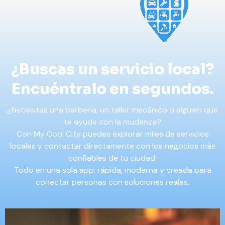
¿Buscas un servicio local?
Encuéntralo en segundos.
¿Necesitas una barbería, un taller mecánico o alguien que
te ayude con la mudanza?
Con My Cool City puedes explorar miles de servicios
locales y contactar directamente con los negocios más
confiables de tu ciudad.
Todo en una sola app: rápida, moderna y creada para
conectar personas con soluciones reales.